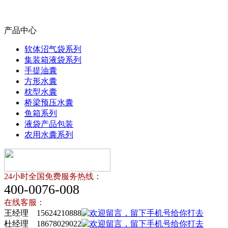
产品中心
软体沼气袋系列
集装箱液袋系列
手提油囊
方形水囊
枕型水囊
桥梁预压水囊
鱼箱系列
液袋产品包装
农用水囊系列
24小时全国免费服务热线：
400-0076-008
在线客服：
王经理 15624210888
杜经理 18678029022